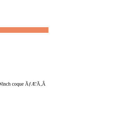
 Winch coque ÃƒÆ'Ã‚Â