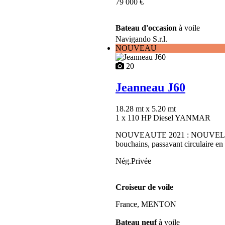
79 000 €
Bateau d'occasion
à voile
Navigando S.r.l.
NOUVEAU
20
Jeanneau J60
18.28 mt
x 5.20 mt
1 x 110 HP Diesel YANMAR
NOUVEAUTE 2021 : NOUVELLE U
bouchains, passavant circulaire en
Nég.Privée
Croiseur de voile
France, MENTON
Bateau neuf
à voile