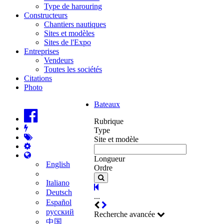
Type de harouring
Constructeurs
Chantiers nautiques
Sites et modèles
Sites de l'Expo
Entreprises
Vendeurs
Toutes les sociétés
Citations
Photo
Bateaux
Rubrique
Type
Site et modèle
Longueur
English
Ordre
Italiano
Deutsch
...
Español
русский
Recherche avancée
中国