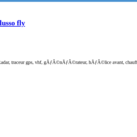
usso fly
r, traceur gps, vhf, gÃƒÂ©nÃƒÂ©rateur, hÃƒÂ©lice avant, chauffag