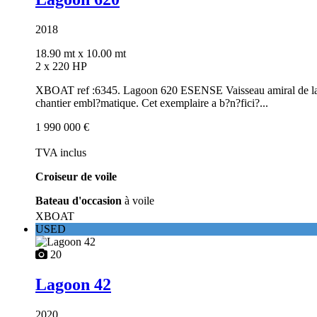
2018
18.90 mt
x 10.00 mt
2 x 220 HP
XBOAT ref :6345. Lagoon 620 ESENSE Vaisseau amiral de la ga
chantier embl?matique. Cet exemplaire a b?n?fici?...
1 990 000 €
TVA inclus
Croiseur de voile
Bateau d'occasion
à voile
XBOAT
USED
20
Lagoon 42
2020