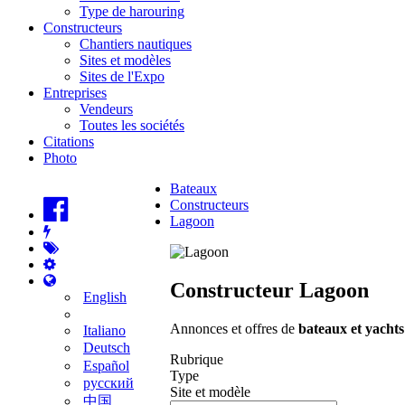
Type de harouring
Constructeurs
Chantiers nautiques
Sites et modèles
Sites de l'Expo
Entreprises
Vendeurs
Toutes les sociétés
Citations
Photo
Bateaux
Constructeurs
Lagoon
Constructeur Lagoon
English
Annonces et offres de
bateaux et yachts
Italiano
Deutsch
Rubrique
Español
Type
русский
Site et modèle
中国