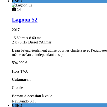
USED
14
Lagoon 52
2017
15.50 mt
x 8.60 mt
2 x 75 HP Diesel YAnmar
Beau bateau également utilisé pour les charters avec l’équipage
même océan et indépendant des po...
594 000 €
Hors TVA
Catamaran
Croatie
Bateau d'occasion
à voile
Navigando S.r.l.
USED