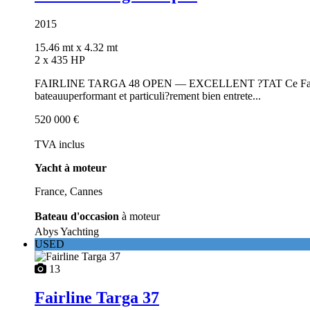
2015
15.46 mt
x 4.32 mt
2 x 435 HP
FAIRLINE TARGA 48 OPEN –– EXCELLENT ?TAT Ce Fairline T
bateauuperformant et particuli?rement bien entrete...
520 000 €
TVA inclus
Yacht à moteur
France, Cannes
Bateau d'occasion
à moteur
Abys Yachting
USED
13
Fairline Targa 37