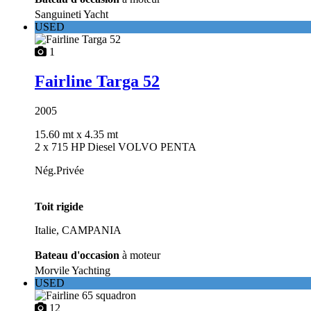
Sanguineti Yacht
USED
1
Fairline Targa 52
2005
15.60 mt
x 4.35 mt
2 x 715 HP Diesel VOLVO PENTA
Nég.Privée
Toit rigide
Italie, CAMPANIA
Bateau d'occasion
à moteur
Morvile Yachting
USED
12