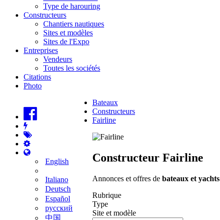
Type de harouring
Constructeurs
Chantiers nautiques
Sites et modèles
Sites de l'Expo
Entreprises
Vendeurs
Toutes les sociétés
Citations
Photo
Bateaux
Constructeurs
Fairline
Constructeur Fairline
English
Annonces et offres de
bateaux et yachts
Italiano
Deutsch
Rubrique
Español
Type
русский
Site et modèle
中国