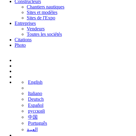
Constructeurs
Chantiers nautiques
Sites et modèles
Sites de l'Expo
Entreprises
Vendeurs
Toutes les sociétés
Citations
Photo
English
Italiano
Deutsch
Español
русский
中国
Português
‫العبية