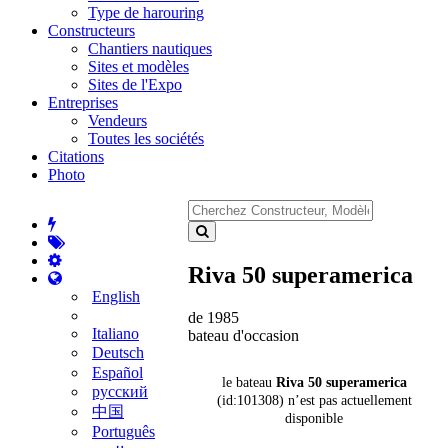
Type de harouring
Constructeurs
Chantiers nautiques
Sites et modèles
Sites de l'Expo
Entreprises
Vendeurs
Toutes les sociétés
Citations
Photo
Riva 50 superamerica
English
de 1985
Italiano
bateau d'occasion
Deutsch
Español
le bateau
Riva 50 superamerica
русский
(id:101308) n’est pas actuellement
中国
disponible
Português