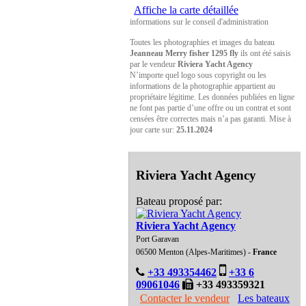
Affiche la carte détaillée
informations sur le conseil d'administration
Toutes les photographies et images du bateau
Jeanneau Merry fisher 1295 fly
ils ont été saisis
par le vendeur
Riviera Yacht Agency
N’importe quel logo sous copyright ou les
informations de la photographie appartient au
propriétaire légitime. Les données publiées en ligne
ne font pas partie d’une offre ou un contrat et sont
censées être correctes mais n’a pas garanti. Mise à
jour carte sur:
25.11.2024
Riviera Yacht Agency
Bateau proposé par:
Riviera Yacht Agency
Port Garavan
06500 Menton (Alpes-Maritimes) -
France
+33 493354462
+33 6
09061046
+33 493359321
Contacter le vendeur
Les bateaux