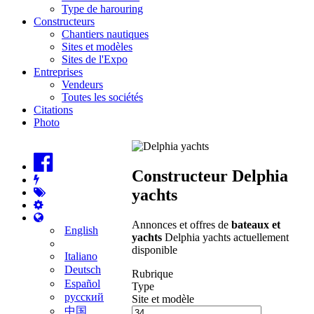
Type de harouring
Constructeurs
Chantiers nautiques
Sites et modèles
Sites de l'Expo
Entreprises
Vendeurs
Toutes les sociétés
Citations
Photo
Constructeur Delphia
yachts
Annonces et offres de
bateaux et
English
yachts
Delphia yachts actuellement
disponible
Italiano
Deutsch
Rubrique
Español
Type
русский
Site et modèle
中国